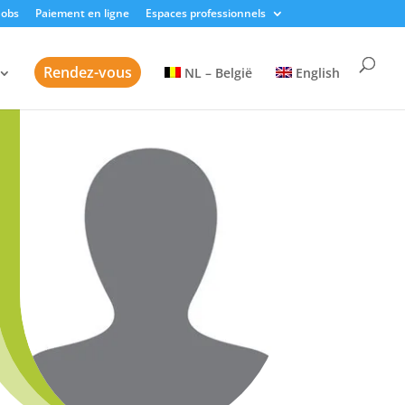
Jobs
Paiement en ligne
Espaces professionnels
Rendez-vous
NL – België
English