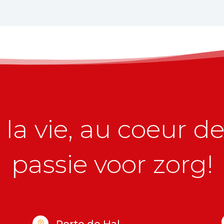
la vie, au coeur de 
passie voor zorg!
Porte de Hal
