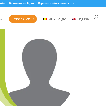
Jobs
Paiement en ligne
Espaces professionnels
Rendez-vous
NL – België
English