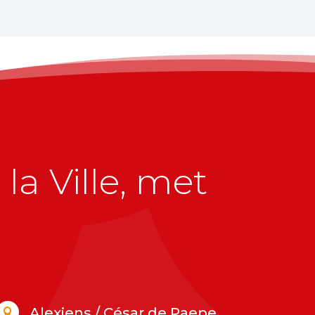
la Ville, met
Alexiens / César de Paepe
