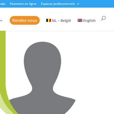
Jobs
Paiement en ligne
Espaces professionnels
Rendez-vous
NL – België
English