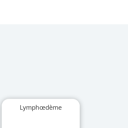
Lymphœdème