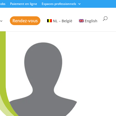
Jobs
Paiement en ligne
Espaces professionnels
Rendez-vous
NL – België
English