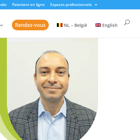
Jobs
Paiement en ligne
Espaces professionnels
Rendez-vous
NL – België
English