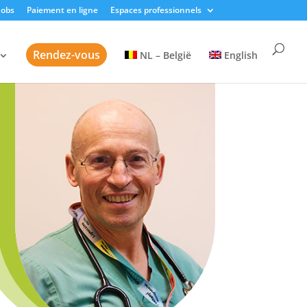
Jobs
Paiement en ligne
Espaces professionnels
Rendez-vous
NL – België
English