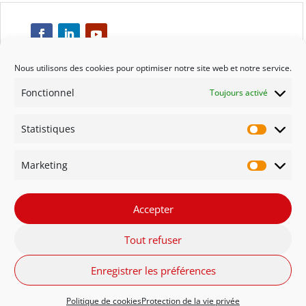
Nous utilisons des cookies pour optimiser notre site web et notre service.
Fonctionnel
Toujours activé
Respect
Statistiques
Engagement
Statisti
Marketing
Qualité
Marketi
Solidarité
Accepter
Tout refuser
Innovation
Enregistrer les préférences
FR - Belgique
NL - België
English
Politique de cookies
Protection de la vie privée