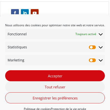
Nous utilisons des cookies pour optimiser notre site web et notre service.
Fonctionnel
Toujours activé
Respect
Statistiques
Engagement
Statisti
Marketing
Qualité
Marketi
Solidarité
Accepter
Tout refuser
Innovation
Enregistrer les préférences
FR - Belgique
NL - België
English
Politique de cookies
Protection de la vie privée