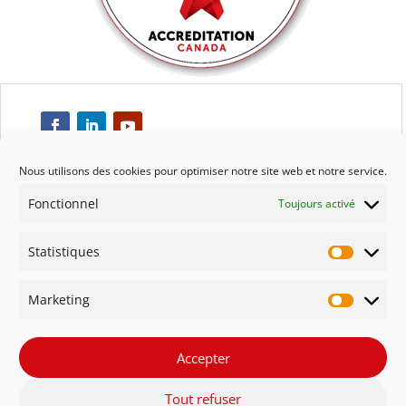
Nous utilisons des cookies pour optimiser notre site web et notre service.
Fonctionnel
Toujours activé
Respect
Statistiques
Engagement
Statisti
Marketing
Qualité
Marketi
Solidarité
Accepter
Tout refuser
Innovation