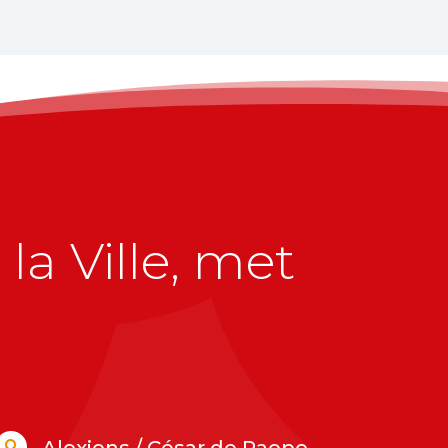
la Ville, met
Alexiens / César de Paepe
