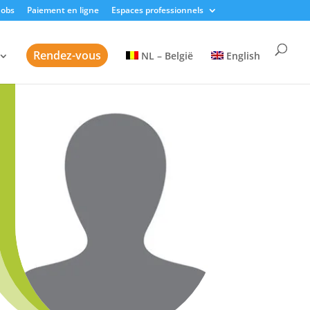
Jobs
Paiement en ligne
Espaces professionnels
Rendez-vous
NL – België
English