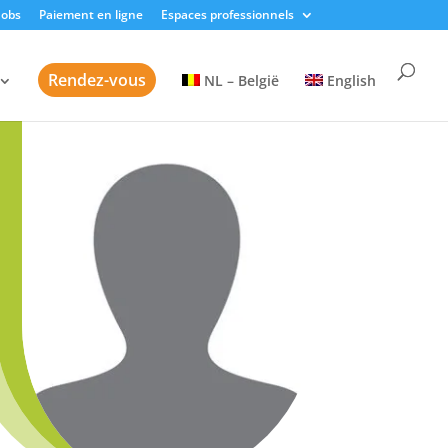
Jobs
Paiement en ligne
Espaces professionnels
Rendez-vous
NL – België
English