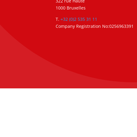
322 rue Haute
1000 Bruxelles
T.
+32 (0)2 535 31 11
Company Registration No:0256963391