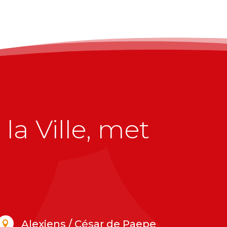
la Ville, met
Alexiens / César de Paepe
