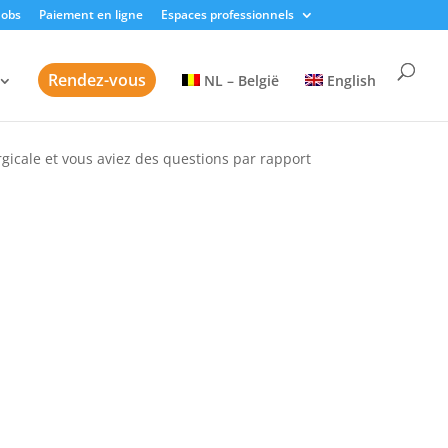
Jobs
Paiement en ligne
Espaces professionnels
Rendez-vous
NL – België
English
rgicale et vous aviez des questions par rapport