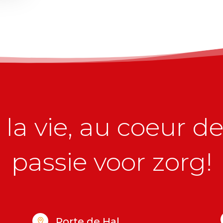
la vie, au coeur de 
passie voor zorg!
Porte de Hal
