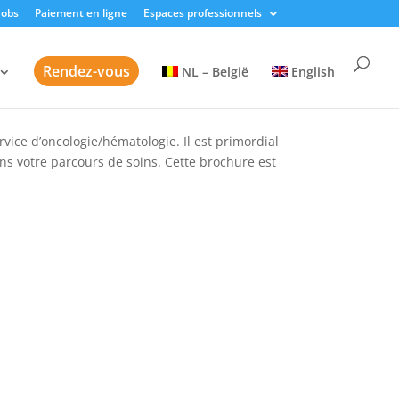
Jobs
Paiement en ligne
Espaces professionnels
Rendez-vous
NL – België
English
rvice d’oncologie/hématologie. Il est primordial
 votre parcours de soins. Cette brochure est