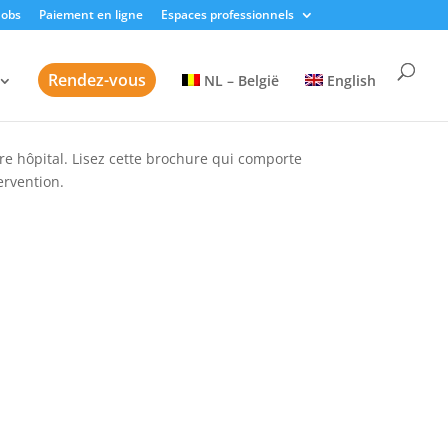
Jobs
Paiement en ligne
Espaces professionnels
Rendez-vous
NL – België
English
tre hôpital. Lisez cette brochure qui comporte
ervention.