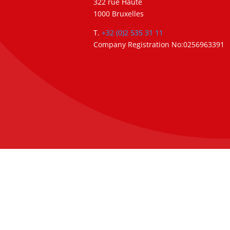
322 rue Haute
1000 Bruxelles
T.
+32 (0)2 535 31 11
Company Registration No:0256963391