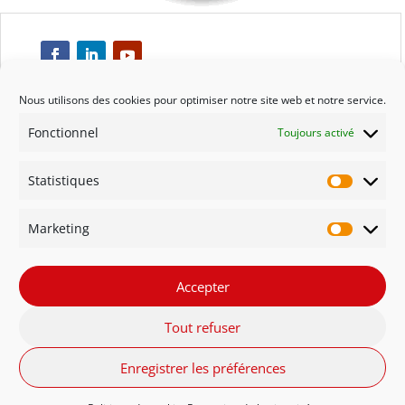
Nous utilisons des cookies pour optimiser notre site web et notre service.
Fonctionnel
Toujours activé
Respect
Statistiques
Engagement
Statisti
Marketing
Qualité
Marketi
Solidarité
Accepter
Tout refuser
Innovation
Enregistrer les préférences
FR - Belgique
NL - België
English