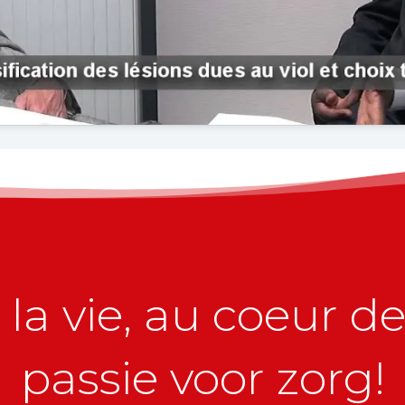
la vie, au coeur de 
passie voor zorg!