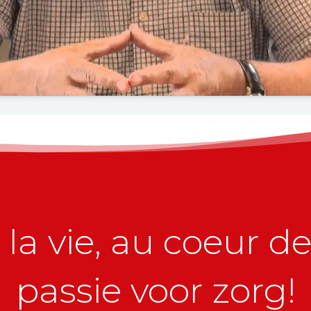
la vie, au coeur de 
passie voor zorg!