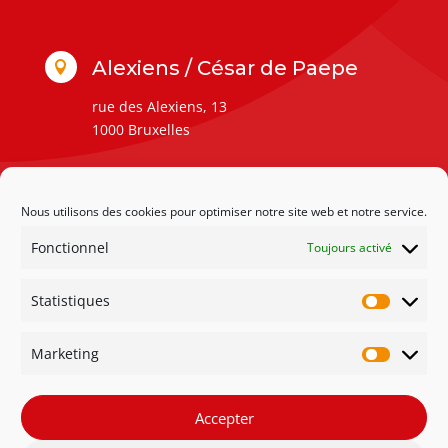
Alexiens / César de Paepe

rue des Alexiens, 13
1000 Bruxelles
Nous utilisons des cookies pour optimiser notre site web et notre service.
Fonctionnel
Toujours activé
Statistiques
Statisti
Marketing
Marketi
Accepter