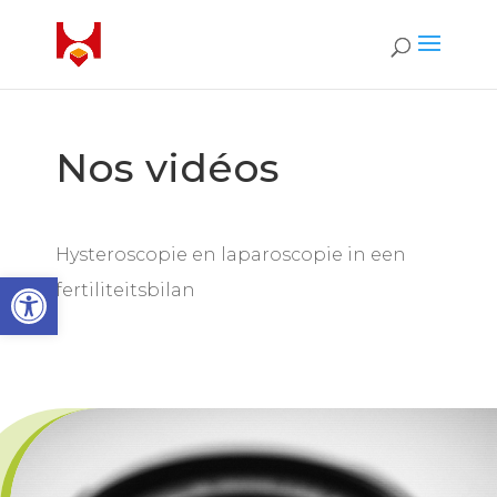
Nos vidéos
Hysteroscopie en laparoscopie in een
Ouvrir la barre d’outils
fertiliteitsbilan