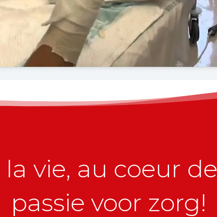
la vie, au coeur de 
passie voor zorg!