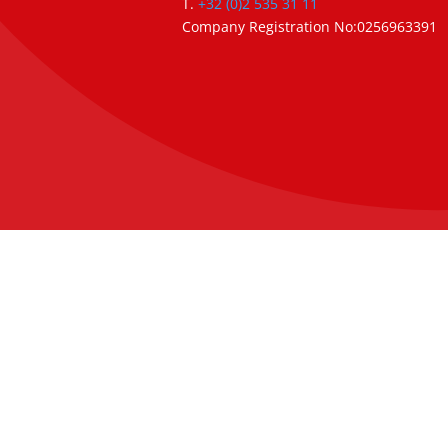
T.
+32 (0)2 535 31 11
Company Registration No:0256963391