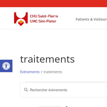
Patients & Visiteur
traitements
Ouvrir la barre d’outils
Évènements
traitements
Évènements
Recherche
Saisir
et
mot-
navigation
clé.
de
Rechercher