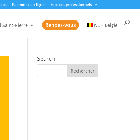
Jobs
Paiement en ligne
Espaces professionnels
Rendez-vous
l Saint-Pierre
NL – België
Search