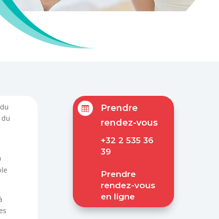
 du
Prendre

 du
rendez-vous
+32 2 535 36
39
0
ble
Prendre
rendez-vous
en ligne
à
es