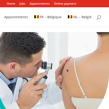
Home
Jobs
Appointments
Online payment
Appointments
FR – Belgique
NL – België