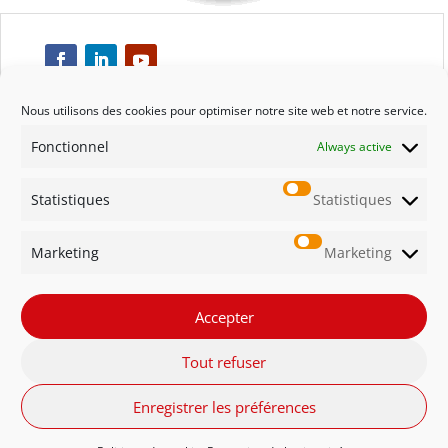
Nous utilisons des cookies pour optimiser notre site web et notre service.
Fonctionnel
Always active
Respect
Statistiques
Statistiques
Engagement
Marketing
Marketing
Qualité
Solidarité
Accepter
Tout refuser
Innovation
Enregistrer les préférences
FR - Belgique
NL - België
English