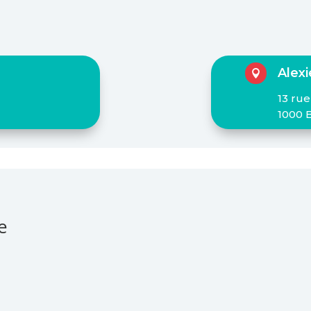
Alex

13 rue
1000 
e