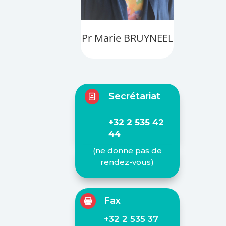
Pr Marie BRUYNEEL
Secrétariat

+32 2 535 42
44
(ne donne pas de
rendez-vous)
Fax

+32 2 535 37