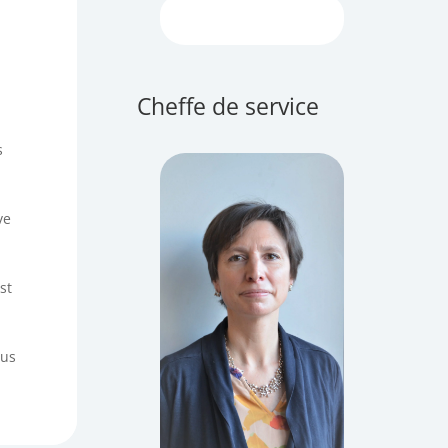
Cheffe de service
s
ve
st
ous