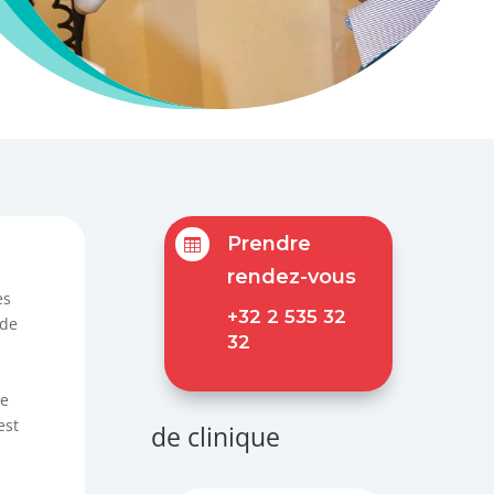
Prendre

rendez-vous
es
+32 2 535 32
 de
32
de
est
de clinique