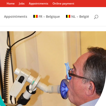
Home
Jobs
Appointments
Online payment
Appointments
FR – Belgique
NL – België