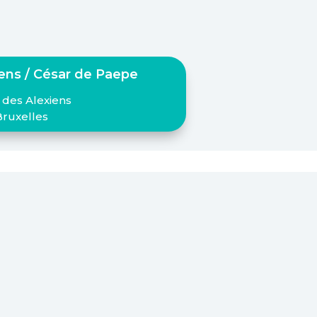
iens / César de Paepe
 des Alexiens
Bruxelles