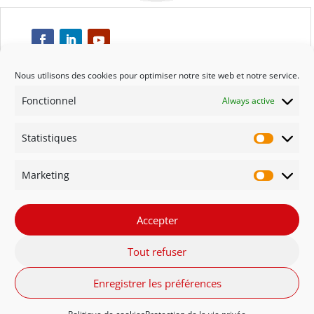
Nous utilisons des cookies pour optimiser notre site web et notre service.
Fonctionnel
Always active
Respect
Statistiques
Engagement
Statisti
Marketing
Qualité
Marketi
Solidarité
Accepter
Tout refuser
Innovation
Enregistrer les préférences
FR - Belgique
NL - België
English