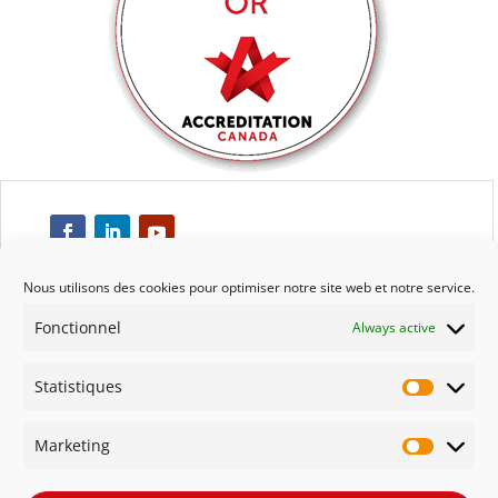
Nous utilisons des cookies pour optimiser notre site web et notre service.
Fonctionnel
Always active
Respect
Statistiques
Engagement
Statisti
Marketing
Qualité
Marketi