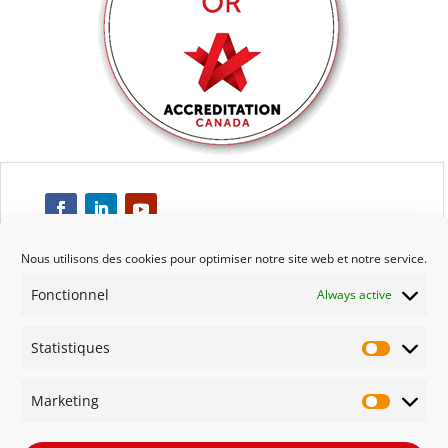
Nous utilisons des cookies pour optimiser notre site web et notre service.
Fonctionnel
Always active
Respect
Statistiques
Engagement
Statisti
Marketing
Qualité
Marketi