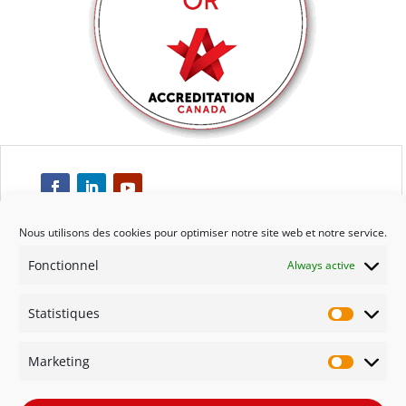
Nous utilisons des cookies pour optimiser notre site web et notre service.
Fonctionnel
Always active
Respect
Statistiques
Engagement
Statisti
Marketing
Qualité
Marketi