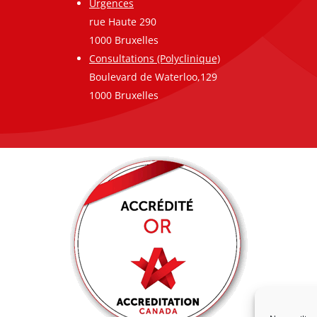
Urgences
rue Haute 290
1000 Bruxelles
Consultations (Polyclinique)
Boulevard de Waterloo,129
1000 Bruxelles