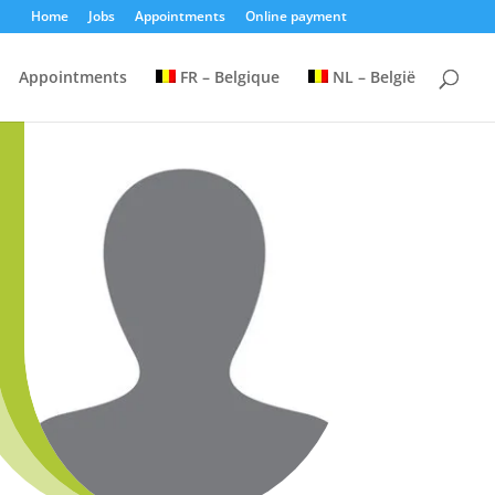
Home
Jobs
Appointments
Online payment
Appointments
FR – Belgique
NL – België