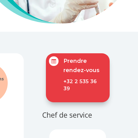
Prendre

rendez-vous
ns
+32 2 535 36
39
Chef de service