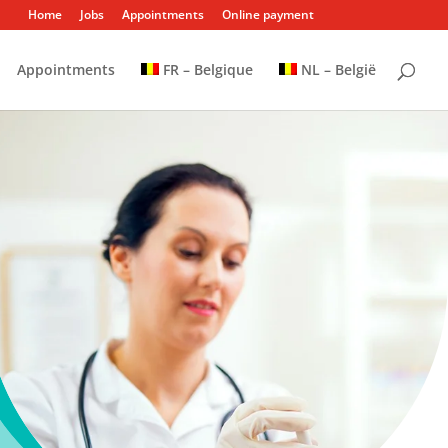
Home
Jobs
Appointments
Online payment
Appointments
FR – Belgique
NL – België