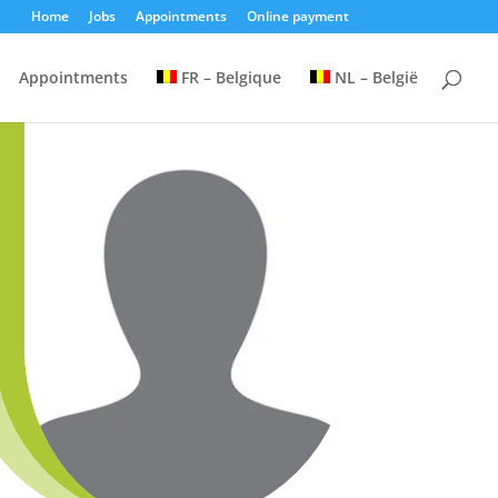
Home
Jobs
Appointments
Online payment
Appointments
FR – Belgique
NL – België