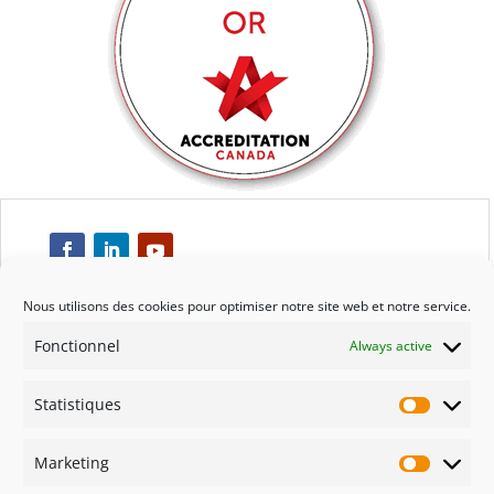
Nous utilisons des cookies pour optimiser notre site web et notre service.
Fonctionnel
Always active
Respect
Statistiques
Engagement
Statisti
Marketing
Qualité
Marketi