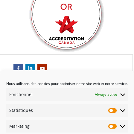
Nous utilisons des cookies pour optimiser notre site web et notre service.
Fonctionnel
Always active
Respect
Statistiques
Engagement
Statisti
Marketing
Qualité
Marketi