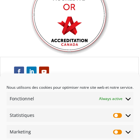
Nous utilisons des cookies pour optimiser notre site web et notre service.
Fonctionnel
Always active
Respect
Statistiques
Engagement
Statisti
Marketing
Qualité
Marketi