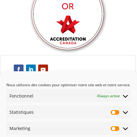
Nous utilisons des cookies pour optimiser notre site web et notre service.
Fonctionnel
Always active
Respect
Statistiques
Engagement
Statisti
Marketing
Qualité
Marketi