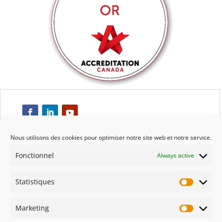
Nous utilisons des cookies pour optimiser notre site web et notre service.
Fonctionnel
Always active
Respect
Statistiques
Engagement
Statisti
Marketing
Qualité
Marketi