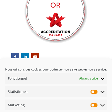
Nous utilisons des cookies pour optimiser notre site web et notre service.
Fonctionnel
Always active
Respect
Statistiques
Engagement
Statisti
Marketing
Qualité
Marketi