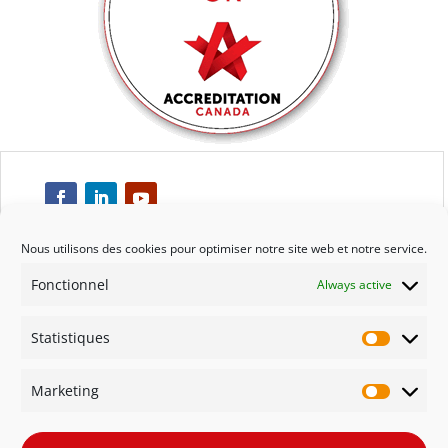
Nous utilisons des cookies pour optimiser notre site web et notre service.
Fonctionnel
Always active
Respect
Statistiques
Engagement
Statisti
Marketing
Qualité
Marketi