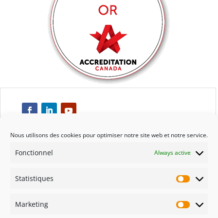
Nous utilisons des cookies pour optimiser notre site web et notre service.
Fonctionnel
Always active
Respect
Statistiques
Engagement
Statisti
Marketing
Qualité
Marketi