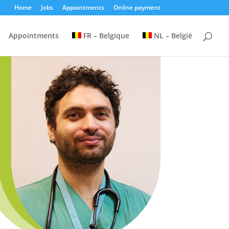
Home
Jobs
Appointments
Online payment
Appointments
FR – Belgique
NL – België