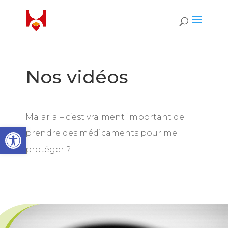
Nos vidéos
Malaria – c’est vraiment important de
Open toolbar
prendre des médicaments pour me
protéger ?