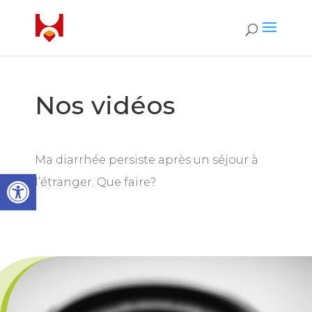
Nos vidéos
Ma diarrhée persiste après un séjour à
Open toolbar
l’étranger. Que faire?