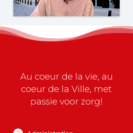
Au coeur de la vie, au
coeur de la Ville, met
passie voor zorg!